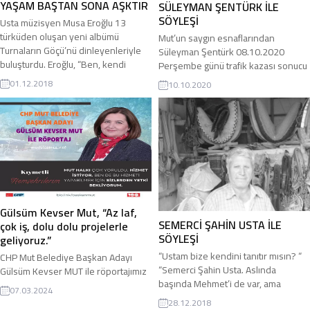
YAŞAM BAŞTAN SONA AŞKTIR
SÜLEYMAN ŞENTÜRK İLE
SÖYLEŞİ
Usta müzisyen Musa Eroğlu 13
türküden oluşan yeni albümü
Mut’un saygın esnaflarından
Turnaların Göçü’nü dinleyenleriyle
Süleyman Şentürk 08.10.2020
buluşturdu. Eroğlu, “Ben, kendi
Perşembe günü trafik kazası sonucu
anlayışımı, görüşümü türkülerle,
hayatını kaybetti. Süleyman
01.12.2018
10.10.2020
şiirlerle anlatmayı seçtim. Bu benim
Şentürk’ün anısına Mut Çıtlık Kültür
için en kolayı ve en güzeli” diyerek
Sanat Dergisi’nin 30’uncu sayısında
müzikle ilişkisini açıklıyor. HALDUN
çıkan bu söyleşiyi yayınlıyoruz. Ruhu
KARABUDAK Türkü hafızamıza,
şad olsun. Yakınlarına ve
Mihriban, Halil İbrahim, Yolun Sonu,
sevenlerine baş sağlığı diliyoruz.
Candan İleri, Zamansız Yağmur gibi
SÜLEYMAN ŞENTÜRK İLE SÖYLEŞİ
sayısız eser...
NİHAT MUSTUL: Merhaba Süleyman
Bey. Nasılsınız? Dergimizin bu ayki
konuğu...
Gülsüm Kevser Mut, “Az laf,
SEMERCİ ŞAHİN USTA İLE
çok iş, dolu dolu projelerle
SÖYLEŞİ
geliyoruz.”
“Ustam bize kendini tanıtır mısın? “
CHP Mut Belediye Başkan Adayı
“Semerci Şahin Usta. Aslında
Gülsüm Kevser MUT ile röportajımız
başında Mehmet’i de var, ama
07.03.2024
Mehmet Usta deyince kimse bilmez
28.12.2018