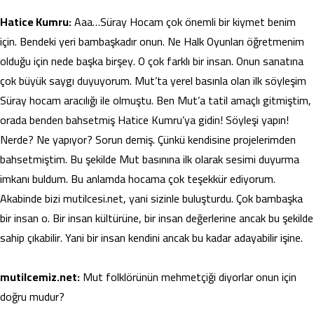
Hatice Kumru:
Aaa…Süray Hocam çok önemli bir kiymet benim
için. Bendeki yeri bambaşkadır onun. Ne Halk Oyunları öğretmenim
olduğu için nede başka birşey. O çok farklı bir insan. Onun sanatına
çok büyük saygı duyuyorum. Mut’ta yerel basınla olan ilk söyleşim
Süray hocam aracılığı ile olmuştu. Ben Mut’a tatil amaçlı gitmiştim,
orada benden bahsetmiş Hatice Kumru’ya gidin! Söyleşi yapın!
Nerde? Ne yapıyor? Sorun demiş. Çünkü kendisine projelerimden
bahsetmiştim. Bu şekilde Mut basınına ilk olarak sesimi duyurma
imkanı buldum. Bu anlamda hocama çok teşekkür ediyorum.
Akabinde bizi mutilcesi.net, yani sizinle buluşturdu. Çok bambaşka
bir insan o. Bir insan kültürüne, bir insan değerlerine ancak bu şekilde
sahip çıkabilir. Yani bir insan kendini ancak bu kadar adayabilir işine.
mutilcemiz.net:
Mut folklörünün mehmetçiği diyorlar onun için
doğru mudur?