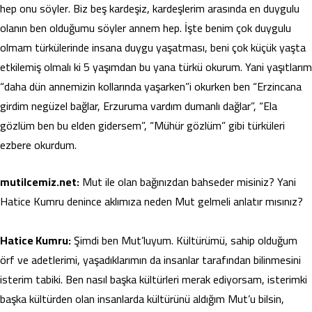
hep onu söyler. Biz beş kardeşiz, kardeşlerim arasında en duygulu
olanın ben olduğumu söyler annem hep. İşte benim çok duygulu
olmam türkülerinde insana duygu yaşatması, beni çok küçük yaşta
etkilemiş olmalı ki 5 yaşımdan bu yana türkü okurum. Yani yaşıtlarım
“daha dün annemizin kollarında yaşarken”i okurken ben “Erzincana
girdim negüzel bağlar, Erzuruma vardım dumanlı dağlar”, “Ela
gözlüm ben bu elden gidersem”, “Mühür gözlüm” gibi türküleri
ezbere okurdum.
mutilcemiz.net:
Mut ile olan bağınızdan bahseder misiniz? Yani
Hatice Kumru denince aklımıza neden Mut gelmeli anlatır mısınız?
Hatice Kumru:
Şimdi ben Mut’luyum. Kültürümü, sahip olduğum
örf ve adetlerimi, yaşadıklarımın da insanlar tarafından bilinmesini
isterim tabiki. Ben nasıl başka kültürleri merak ediyorsam, isterimki
başka kültürden olan insanlarda kültürünü aldığım Mut’u bilsin,