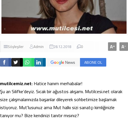
A
A
+
-
Söyleşiler
Admin
28.12.2018
0
ABONE OL
mutilcemiz.net:
Hatice hanım merhabalar!
Şu an Silifke’deyiz. Sıcak bir ağustos akşamı. Mutilcesi.net olarak
size çalışmalarınızda başarılar dileyerek sohbetimize başlamak
istiyoruz. Mut’lusunuz ama Mut halkı sizi sanatçı kimliğinizle
tanıyor mu? Bize kendinizi tanıtır mısınız?