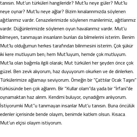
tanısın. Mut’un türküleri hangileridir? Mut’lu neye güler? Mut’lu
neye oynar? Mut’lu neye ağlar? Bizim kınalarınmızda söylenen
ağıtlarımız vardır. Cenazelerimizde söylenen manilerimiz, ağıtlarımız
vardır. Düğünlerimizde söylenen oyun havalarımız vardır. Mut’u
bilmeyen, tanımayan insanların bunları da bilmelerini isterim. Benim
Mut’lu olduğumun herkes tarafından bilinmesini isterim. Çok şükür
iki kere mutluyum ben; hem Mut’luyum, hemde çok mutluyum.
Mut’la olan bağımla ilgili olarak; Mut türküleri her şeyden önce çok
güzel. Ben zevk alıyorum, haz duyuyorum okurken ve de dinlerken.
Türkülerimize ağlamayı seviyorum. Örneğin bir “Çattılar Ocak Taşını”
türküsünde ben çok ağlarım. Bir “Kullar olam”da yada bir “İrfani”de
oynamaktan haz alırım. Kendimi buluyor, oynadığımı anlıyorum.
İstiyorumki Mut”u tanımayan insanlar Mut’u tanısın. Buna öncülük
edenler içerisinde bende olayım, benimde katkım olsun. Kısaca
Mut’un elçisi olayım istiyorum.