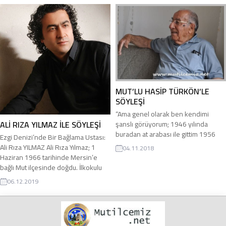
beni. Semerci Şahin denildi mi
Gülnar’a kadar herkes tanır. Meydan
Mahallesinde oturuyorum. 67
yaşındayım. Soyadım da İnce. Yeter
mi?” “Çok teşekkür ediyorum. Peki
ne zaman başladın bu işe, kaç yıl...
MUT’LU HASİP TÜRKÖN’LE
SÖYLEŞİ
“Ama genel olarak ben kendimi
ALİ RIZA YILMAZ İLE SÖYLEŞİ
şanslı görüyorum; 1946 yılında
buradan at arabası ile gittim 1956
Ezgi Denizi’nde Bir Bağlama Ustası:
yılında 1956 model Chevrolet Bel Air
Ali Rıza YILMAZ Ali Rıza Yılmaz; 1
04.11.2018
ile Karaman üzerinden Mut’a geldik
Haziran 1966 tarihinde Mersin’e
biz. Allahın büyük bir lütfudur bu…”
bağlı Mut ilçesinde doğdu. İlkokulu
https://youtu.be/4zuy8qcTBBQ
bitirdikten sonra İzmir ve Kıbrıs’ta
06.12.2019
Söyleşinin tanıtım videosu
askerlik görevini tamamladı.
Çocukluktan gençliğe geçişinin ilk
yıllarında Ankara’ya geldi. Babasının
marangoz olması nedeniyle daha