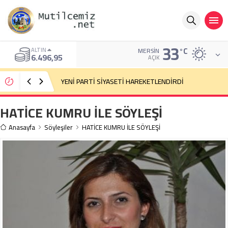
33
°C
ALTIN
MERSIN
6.496,95
AÇIK
YENİ PARTİ SİYASETİ HAREKETLENDİRDİ
HATİCE KUMRU İLE SÖYLEŞİ
Anasayfa
Söyleşiler
HATİCE KUMRU İLE SÖYLEŞİ