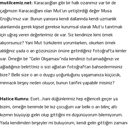
mutilcemiz.net:
Karacaoğlan gibi bir halk ozanımız var bir de
çağımızın Karacaoğlanı olan Mut’un yetiştirdiği değer Musa
Eroğlu’muz var. Bunun yanısıra kendi dallarında kendi uzmanlık
alanlarında gerek kişisel gerekse kurumsal olarak Mut’u tanıtmak
için uğraş veren değerlerimiz de var. Siz kendinize kimi örnek
alıyorsunuz? Yani Mut türkülerini yorumlarken, okurken örnek
aldığınız yada o an gözünüzün önüne getirdiğiniz fotoğrafta kimler
var. Örneğin bir “Gelin Okşaması”nda kendinizi tutamadığınızı ve
ağladığınızı belirttiniz o sizi ağlatan fotoğraftan bahsedermisiniz
bize? Belki size o an o duygu yoğunluğunu yaşamanıza küçücük,
minnacık birşey neden oluyor, bunun tarifini yapabilir misiniz?
Hatice Kumru:
Evet…hani düğünlerimiz hep eğlenceli geçer ya
bizim, örneğin benimde bir kız çocuğum var belki o an bilinç altı
kızımın büyüyüp gelin olup gittiğini mi düşünüyorum bilemiyorum.
Yada kendimden birşeyler mi buluyorum, kendi gelin gittiğim zamanı