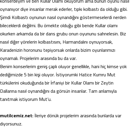
konserdeyim ve ben Kullar Olamı okuyorum ama bunun oyunu nasıl
oynanıyor diye insanlar merak ederler, tıpkı kolbastı da olduğu gibi.
Şimdi Kolbastı oynunun nasıl oynandığını göstermeselerdi nerden
bileceklerdi değilmi. Bu örnekte olduğu gibi bende Kullar olamı
okurken arkamda da bir dans grubu onun oyununu sahnelesin. Biz
nasıl diğer yörelerin kolbastısını, Harmandalını oynuyorsak,
Karadenizin horonunu tepiyorsak onlarda bizim oyunlarımızı
oynamalı. Projelerim arasında bu da var.
Benim konserlerim geniş çaplı oluyor genellikle, hani hiç kimse yok
dediğimizde 5 bin kişi oluyor. İstiyorumki Hatice Kumru Mut
türkülerini okuduğunda bir İrfaniyi bir Kullar Olamı bir Zeytin
Dallarına nasıl oynandığını da görsün insanlar. Tam anlamıyla
tanıtmak istiyorum Mut’u.
mutilcemiz.net:
İleriye dönük projelerim arasında bunlarda var
diyorsunuz.