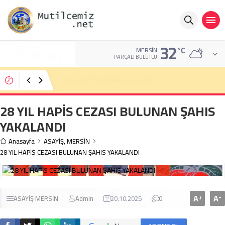
32
°C
ALTIN
MERSIN
6.660,55
PARÇALI BULUTLU
Mut’ta bisikletin çarptığı yaya yaralandı
28 YIL HAPİS CEZASI BULUNAN ŞAHIS
YAKALANDI
Anasayfa
ASAYİŞ
,
MERSİN
28 YIL HAPİS CEZASI BULUNAN ŞAHIS YAKALANDI
A
A
+
-
ASAYİŞ
MERSİN
Admin
20.10.2025
0