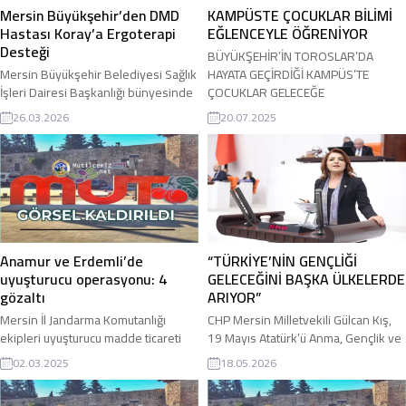
Mersin Büyükşehir’den DMD
KAMPÜSTE ÇOCUKLAR BİLİMİ
Hastası Koray’a Ergoterapi
EĞLENCEYLE ÖĞRENİYOR
Desteği
BÜYÜKŞEHİR’İN TOROSLAR’DA
Mersin Büyükşehir Belediyesi Sağlık
HAYATA GEÇİRDİĞİ KAMPÜS’TE
İşleri Dairesi Başkanlığı bünyesinde
ÇOCUKLAR GELECEĞE
faaliyet gösteren Otizm Aile Danışma
HAZIRLANIYOR BÜYÜKŞEHİR
26.03.2026
20.07.2025
Merkezi, 0-7 yaş aralığındaki tanılı
TOROSLAR ÇOCUK KAMPÜSÜ’NDE,
çocuklara yönelik destek
SOSYALLEŞME VE GELİŞİM TEK BİR
hizmetlerini sürdürmeye devam
YERDE TOROSLAR ÇOCUK KAMPÜSÜ
ediyor. Merkezde serebral palsi,
İLE ÇOCUKLAR BİLİMİ EĞLENCEYLE
otizm, down sendromu, gelişimsel
ÖĞRENİYOR Mersin Büyükşehir
gerilikler ve çeşitli genetik
Belediyesi tarafından yakın
mutasyonlara sahip çocuklara
zamanda faaliyete açılan ‘Toroslar
ergoterapi, duyu bütünleme ve özel
Çocuk Kampüsü’, birbirinden zengin
Anamur ve Erdemli’de
“TÜRKİYE’NİN GENÇLİĞİ
eğitim hizmetleri sunulurken,
içerikli atölyeleri ile çocuklara hayal
uyuşturucu operasyonu: 4
GELECEĞİNİ BAŞKA ÜLKELERDE
Duchenne Musküler Distrofi...
gücüyle beslenen, eğlence dolu bir
gözaltı
ARIYOR”
öğrenme deneyimi sunuyor....
Mersin İl Jandarma Komutanlığı
CHP Mersin Milletvekili Gülcan Kış,
ekipleri uyuşturucu madde ticareti
19 Mayıs Atatürk’ü Anma, Gençlik ve
yapan şahıslara yönelik düzenlediği
Spor Bayramı dolayısıyla yaptığı
02.03.2025
18.05.2026
operasyonda (4) şüpheliyi yakaladı.
açıklamada Türkiye’de giderek
Jandarma ekipleri; Anamur ve
büyüyen “NEET gençler” sorununa