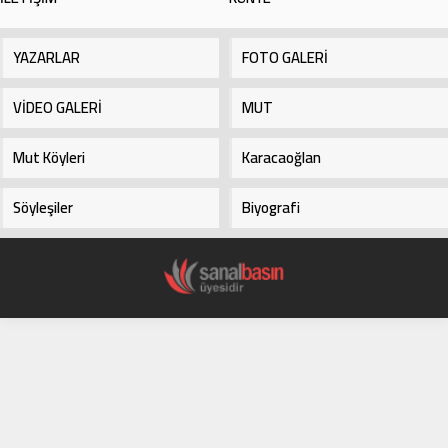
hayvancılıkla uğraşan konargöçer
ailelerin yaşam...
YAZARLAR
FOTO GALERİ
VİDEO GALERİ
MUT
Mut Köyleri
Karacaoğlan
Söyleşiler
Biyografi