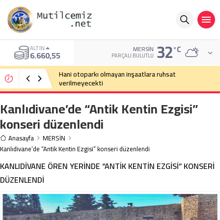
32
°C
ALTIN
MERSIN
6.660,55
PARÇALI BULUTLU
Hani otoparkı olmayan inşaatlara ruhsat
verilmeyecekti
Kanlıdivane’de “Antik Kentin Ezgisi”
konseri düzenlendi
Anasayfa
MERSİN
Kanlıdivane’de “Antik Kentin Ezgisi” konseri düzenlendi
KANLIDİVANE ÖREN YERİNDE “ANTİK KENTİN EZGİSİ” KONSERİ
DÜZENLENDİ