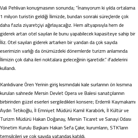
Vali Pehlivan konuşmasının sonunda; “İnanıyorum ki yılda ortalama
1 milyon turistin geldiği İlimizde, bundan sonraki süreçlerde çok
daha fazla ziyaretçiyi ağırlayacağız. Hem altyapısıyla hem de
giderek artan otel sayıları ile bunu yapabilecek kapasiteye sahip bir
İliz. Otel sayıları giderek artarken bir yandan da çok sayıda
eserimizin varlığı da önümüzdeki dönemlerde turizm anlamında
İlimizin çok daha ileri noktalara geleceğinin işaretidir.” ifadelerini
kullandı.
Kanlıdivane Ören Yerinin giriş kısmındaki kale surlarının ön kısmına
kurulan sahnede Mersin Devlet Opera ve Balesi sanatçılarının
birbirinden güzel eserleri sergiledikleri konsere; Erdemli Kaymakamı
Aydın Tetikoğlu, İl Emniyet Müdürü Kamil Karabörk, İl Kültür ve
Turizm Müdürü Hakan Doğanay, Mersin Ticaret ve Sanayi Odası
Yönetim Kurulu Başkanı Hakan Sefa Çakır, kurumların, STK’ların
temsilcileri ve çok sayıda vatandaş katıldı.