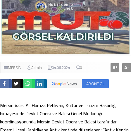
A
A
+
-
MERSİN
Admin
04.06.2024
0
ABONE OL
Mersin Valisi Ali Hamza Pehlivan, Kültür ve Turizm Bakanlığı
himayesinde Devlet Opera ve Balesi Genel Müdürlüğü
koordinasyonunda Mersin Devlet Opera ve Balesi tarafından
Erdemli İlçesi Kanlıdivane Antik kentinde düzenlenen; “Antik Kentin