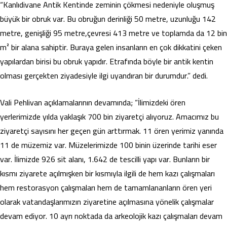
“Kanlıdivane Antik Kentinde zeminin çökmesi nedeniyle oluşmuş
büyük bir obruk var. Bu obruğun derinliği 50 metre, uzunluğu 142
metre, genişliği 95 metre,çevresi 413 metre ve toplamda da 12 bin
m² bir alana sahiptir. Buraya gelen insanların en çok dikkatini çeken
yapılardan birisi bu obruk yapıdır. Etrafında böyle bir antik kentin
olması gerçekten ziyadesiyle ilgi uyandıran bir durumdur.” dedi.
Vali Pehlivan açıklamalarının devamında; “İlimizdeki ören
yerlerimizde yılda yaklaşık 700 bin ziyaretçi alıyoruz. Amacımız bu
ziyaretçi sayısını her geçen gün arttırmak. 11 ören yerimiz yanında
11 de müzemiz var. Müzelerimizde 100 binin üzerinde tarihi eser
var. İlimizde 926 sit alanı, 1.642 de tescilli yapı var. Bunların bir
kısmı ziyarete açılmışken bir kısmıyla ilgili de hem kazı çalışmaları
hem restorasyon çalışmaları hem de tamamlananların ören yeri
olarak vatandaşlarımızın ziyaretine açılmasına yönelik çalışmalar
devam ediyor. 10 ayrı noktada da arkeolojik kazı çalışmaları devam