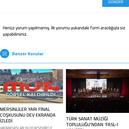
Henüz yorum yapılmamış. İlk yorumu yukarıdaki form aracılığıyla siz
yapabilirsiniz.
Benzer Konular
MERSİNLİLER YARI FİNAL
COŞKUSUNU DEV EKRANDA
TÜRK SANAT MÜZİĞİ
İZLEDİ
TOPLULUĞU’NDAN ‘FASL-I
VATANDAŞLAR BÜYÜKŞEHİR’LE