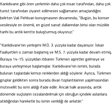
Kanlıdivane gibi ören yerlerinin daha çok insan tarafından, daha çok
turist tarafından ziyaret edilmesini sağlamanın amaçlandığını
belirten Vali Pehlivan konuşmasının devamında; “Bugün, bu konser
vesilesiyle en önemli, en güzel sanat dallarından birisi olan müzikle
tarihi bu antik kentte buluşturmuş oluyoruz.”
“Kanlıdivane’nin yerleşimi M.Ö. 3. yüzyıla kadar dayanıyor. İskan
faaliyetleri o zaman başlamış ve M.S. 7. yüzyıla kadar devam etmiş.
Buraya 14-15. yüzyıldan itibaren Türkmen aşiretler gelmeye ve
buraya yerleşmeye başlamışlar. Kanlıdivane’nin ismini, burada
bulunan taşlardaki kırmızı renklerden aldığı söylenir. Ayrıca, Türkmen
gruplar geldikten sonra burada divan toplantılarının yapılmasından
mütevellit bu ismi aldığı ifade edilir. Ancak halk arasında, antik
dönemde suçluların cezalandırılmak için obruğun içindeki aslanlara
atıldığından hareketle bu ismin verildiği de anlatılır.”