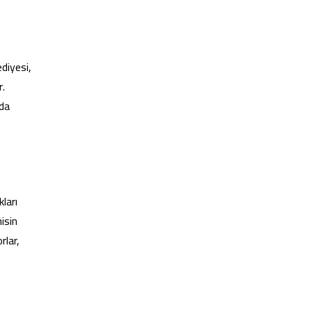
diyesi,
r.
nda
ları
isin
rlar,