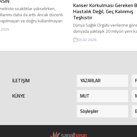
ASIN
Kanser Korkulması Gereken B
nelinde sıcaklıklar yükselirken,
Hastalık Değil, Geç Kalınmış
llanımı daha da arttı. Ancak düzenli
Teşhistir
yapılmayan ve doğru kullanılmayan
Dünya Sağlık Örgütü verilerine göre,
r, gribal enfeksiyonlardan yüz
.2025
dünyada yaklaşık 20 milyon yeni k
 kadar pek çok hastalığa sebep
vakası tanı alıyor, 10 milyona yakın 
. İstanbul Okan Üniversitesi
03.02.2026
kanser nedeniyle hayatını kaybedi
si Göğüs Hastalıkları Uzmanı Doç.
Ülkemizde ise her 5 kadından ya d
n Yıldız Ünal klima kullanırken
erkekten biri yaşamı boyunca kan
dilmesi gerekenleri anlattı.
yakalanıyor ve her 12 kadından biri
rın neden olduğu hastalıklardan
9 erkekten biri kanser nedeniyle ve
İLETİŞİM
YAZARLAR
KÜNYE
MUT
Söyleşiler