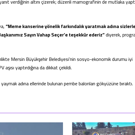
nıt verdiğinin altını çizerek; düzenli mamografinin de mutlaka yaptı
va,
“Meme kanserine yönelik farkındalık yaratmak adına sizlerl
n Başkanımız Sayın Vahap Seçer’e teşekkür ederiz”
diyerek, prog
kinlikte Mersin Büyükşehir Belediyesi’nin sosyo-ekonomik durumu iyi
V aşısı yaptırdığına da dikkat çekildi.
te yaymak adına ellerinde bulunan pembe balonları gökyüzüne bıraktı.