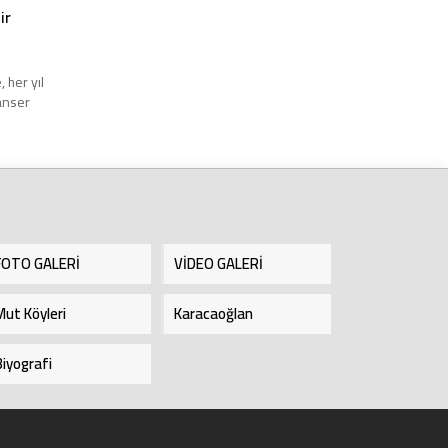
ir
 her yıl
anser
kişi ise
yor.
a
sere
 ile her
fat...
FOTO GALERİ
VİDEO GALERİ
Mut Köyleri
Karacaoğlan
Biyografi