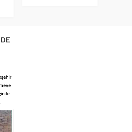
NDE
kşehir
lemeye
ğinde
.