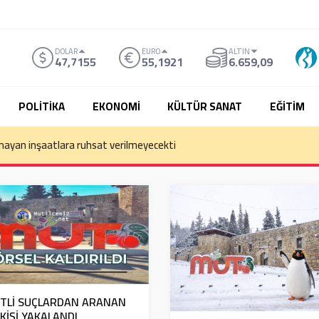
DOLAR
EURO
ALTIN
47,7155
55,1921
6.659,09
POLİTİKA
EKONOMİ
KÜLTÜR SANAT
EĞİTİM
mayan inşaatlara ruhsat verilmeyecekti
İTLİ SUÇLARDAN ARANAN
 KİŞİ YAKALANDI