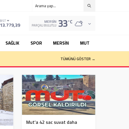
33
°C
BIST
MERSIN
13.779,39
PARÇALI BULUTLU
SAĞLIK
SPOR
MERSİN
MUT
TÜMÜNÜ GÖSTER →
Mut’a 42 sac suvat daha