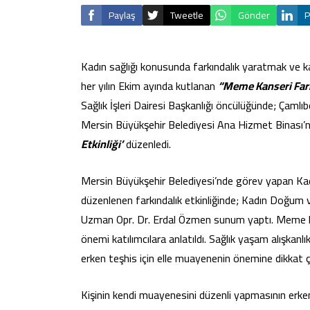
Paylaş
Tweetle
Gönder
P
Kadın sağlığı konusunda farkındalık yaratmak ve kad
her yılın Ekim ayında kutlanan
“Meme Kanseri Fark
Sağlık İşleri Dairesi Başkanlığı öncülüğünde; Çamlı
Mersin Büyükşehir Belediyesi Ana Hizmet Binası’n
Etkinliği’
düzenledi.
Mersin Büyükşehir Belediyesi’nde görev yapan Kadı
düzenlenen farkındalık etkinliğinde; Kadın Doğum v
Uzman Opr. Dr. Erdal Özmen sunum yaptı. Meme kans
önemi katılımcılara anlatıldı. Sağlık yaşam alışkanl
erken teşhis için elle muayenenin önemine dikkat ç
Kişinin kendi muayenesini düzenli yapmasının erke