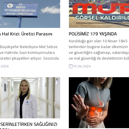
 Hal Krizi: Üretici Parasını
POLİSİMİZ 179 YAŞINDA
Kurulduğu gün olan 10 Nisan 1845
Büyükşehir Belediyesi Mut Sebze
tarihinden bugüne kadar ülkemizin
e Halinde, bazı komisyonculara
ve güvenliğini sağlamayı, vatandaş
üretici şikayetleri artıyor. Sezonda
ve mal güvenliği ile devletimizin 
rını hale getiren üreticiler, bazı
bütünlüğünü korumayı amaçlayan T
.2026
15.04.2024
ncuların ödemeleri uzun vadeli
Polis Teşkilatı, kuruluşunun 179. yılı
 yaptığını veya geciktirdiğini
çapında kutladı. Türk Polis Teşkilatı
rek, paralarını geç almaktan yana
Kuruluş Yıldönümü nedeniyle ilçemi
dı. Kayısı üreticileri, “Artık yeter,
da kutlama programı düzenlendi. He
ip çıkılsın” dediler. İddialara göre
olduğu...
misyoncuların üreticilerin parasını
yatırarak, faiz...
 SERİNLETİRKEN SAĞLIĞINIZI