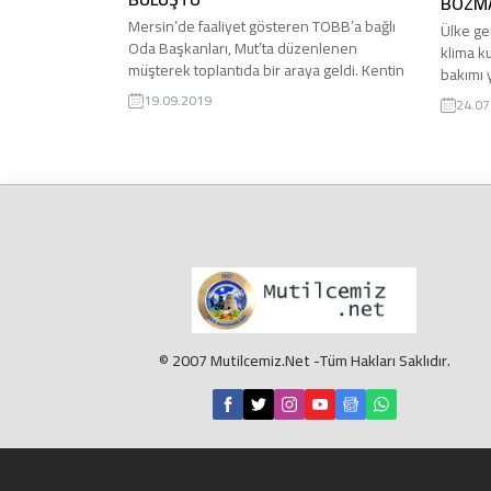
BOZM
Mersin’de faaliyet gösteren TOBB’a bağlı
Ülke ge
Oda Başkanları, Mut’ta düzenlenen
klima ku
müşterek toplantıda bir araya geldi. Kentin
bakımı 
sorunlarını masaya yatıran başkanlar
klimala
19.09.2019
24.07
önümüzdeki süreçte hangi alanlarda ortak
felcine
çalışma yürütülebileceği, ortak lobi
olabilir
yapılabileceğini belirledi. Türkiye Odalar ve
Hastane
Borsalar Birliği’ne (TOBB) bağlı odalar, Mut
Dr. Fida
Ticaret ve Sanayi Odası evsahipliğinde
dikkat e
düzenlenen müşterek toplantıda buluştu.
Klimala
Divan başkanlığını...
en...
© 2007 Mutilcemiz.Net -Tüm Hakları Saklıdır.