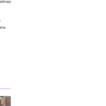
rılması
e
rama