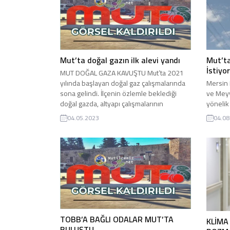
Mut’ta doğal gazın ilk alevi yandı
Mut’ta
İstiyor
MUT DOĞAL GAZA KAVUŞTU Mut’ta 2021
yılında başlayan doğal gaz çalışmalarında
Mersin 
sona gelindi. İlçenin özlemle beklediği
ve Meyv
doğal gazda, altyapı çalışmalarının
yönelik 
tamamlandığı 5 mahallenin ilk arzları
kayısıla
04.05.2023
04.08
sağlanarak, evlere doğal gaz verilmeye
komisyo
başlandı. İlk kez doğal gaz alevinin yandığı
çeklerle
ilçede; Cumhuriyet, Güllük, Pınarbaşı,
belirte
Yazalanı ve Yapıntı mahallelerinde doğal
dert yan
gaz arzları sağlanarak, işlemlerini...
bize sah
bazı ko
bankaya 
TOBB’A BAĞLI ODALAR MUT’TA
KLİMA
BULUŞTU