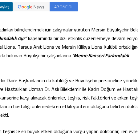
aylaş
ABONE OL
ınları bilinçlendirmek için çalışmalar yürüten Mersin Büyükşehir Bele
ındalık Ayı”
kapsamında bir dizi etkinlik düzenlemeye devam ediyo
bel Lions, Tarsus Anıt Lions ve Mersin Kilikya Lions Kulübü ortaklığı
da bulunan Büyükşehir çalışanlarına
‘Meme Kanseri Farkındalık
n Daire Başkanlarının da katıldığı ve Büyükşehir personeline yönelik
e Hastalıkları Uzman Dr. Aslı Bilekdemir ile Kadın Doğum ve Hastalık
erine karşı alınacak önlemler, teşhis, risk faktörleri ve erken teşh
ıklarının hastalığı önlemedeki en etkili yöntem olduğunu belirten dokto
ekti.
n teşhiste en büyük etken olduğuna vurgu yapan doktorlar, ileri evre