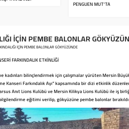
PENGUEN MUT’TA
LIĞI İÇİN PEMBE BALONLAR GÖKYÜZÜ
KINDALIĞI İÇİN PEMBE BALONLAR GÖKYÜZÜNDE
ERİ FARKINDALIK ETKİNLİĞİ
e kadınları bilinçlendirmek için çalışmalar yürüten Mersin Büyü
me Kanseri Farkındalık Ayı” kapsamında bir dizi etkinlik düzen
sus Anıt Lions Kulübü ve Mersin Kilikya Lions Kulübü ile iş birli
bilgilendirme eğitimi verilip, gökyüzüne pembe balonlar bırakıldı