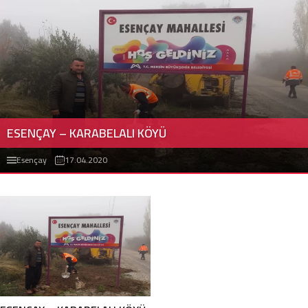
ESENÇAY – KARABELALI KÖYÜ
Esençay
17.04.2020