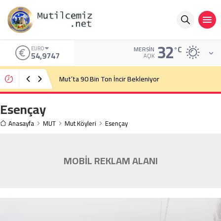
32
°C
EURO
MERSIN
54,9747
AÇIK
Mut’ta 90 Bin Ton İncir Bekleniyor
Esençay
Anasayfa
MUT
Mut Köyleri
Esençay
MOBİL REKLAM ALANI