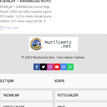
ESENÇAY – KARABELALI KÖYÜ
ESENÇAY – KARABELALI Genel Bilgi
Köyün 2005 yılı nüfus sayımına göre
95’i kadın, 102’si erkek olmak üzere
nüfusu 197; hane sayısı 60’dır. il
merkezine 172, ilçe merkezine 7 km
17.04.2020
uzaklıktadır. 1981 yılında kadastro
çalışmaları tamamlanan köy, 1993
dönümdür. Köyün geçim kaynağı
tarım olup, kayısı, erik, incir belli başlı
ürünleridir. 2006...
© 2007 Mutilcemiz.Net -Tüm Hakları Saklıdır.
İLETİŞİM
KÜNYE
YAZARLAR
FOTO GALERİ