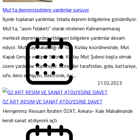
Mut’ta depremzedelere yardımlar sürüyor
İlçede toplanan yardımlar, tırlarla deprem bölgelerine gönderiliyor.
Mut’ta, “asrın felaketi” olarak nitelenen Kahramanmaraş
merkezli depremlerden etkilenen bölgelere yardımlar devam
ediyor. Mut Kaymakamlığı ve Türk Kızılay koordinesinde, Mut
Kapalı Gençlik ve Spor Salonu, Kızılay Mut Şubesi başta olmak
üzere yardımlar toplanıyor. Görevliler tarafından, gıda, battaniye,
sıfır, ikinci el, hijyen, elektronik, ilaç...
21.02.2023
ÖZ ART RESİM VE SANAT ATÖLYESİNE DAVET
Hemşerimiz Ressam İbrahim ÖZAT, Ankara- Kale Mahallesinde
kendi sanat atölyesini açtı