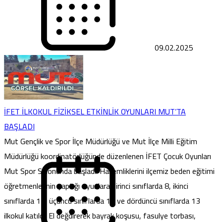
09.02.2025
İFET İLKOKUL FİZİKSEL ETKİNLİK OYUNLARI MUT’TA
BAŞLADI
Mut Gençlik ve Spor İlçe Müdürlüğü ve Mut İlçe Milli Eğitim
Müdürlüğü koordinatörlüğünde düzenlenen İFET Çocuk Oyunları
Mut Spor Salonunda başladı. Hakemliklerini ilçemiz beden eğitimi
öğretmenlerinin yaptığı oyunlara birinci sınıflarda 8, ikinci
sınıflarda 13, üçüncü sınıflarda 12 ve dördüncü sınıflarda 13
ilkokul katıldı. El değdirerek bayrak koşusu, fasulye torbası,