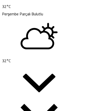
32
°C
Perşembe
Parçalı Bulutlu
32
°C