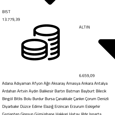
BIST
13.779,39
BIST
13.779,39
Adana
Adıyaman
Afyon
Ağrı
Aksaray
Amasya
Ankara
Antalya
Ardahan
Artvin
Aydın
Balıkesir
Bartın
Batman
Bayburt
Bilecik
Bingöl
Bitlis
Bolu
Burdur
Bursa
Çanakkale
Çankırı
Çorum
Denizli
Diyarbakır
Düzce
Edirne
Elazığ
Erzincan
Erzurum
Eskişehir
Gaziantep
Giresun
Gümüşhane
Hakkari
Hatay
Iğdır
Isparta