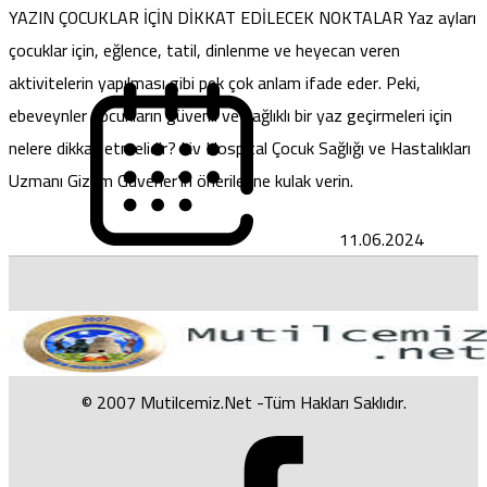
YAZIN ÇOCUKLAR İÇİN DİKKAT EDİLECEK NOKTALAR Yaz ayları
çocuklar için, eğlence, tatil, dinlenme ve heyecan veren
aktivitelerin yapılması gibi pek çok anlam ifade eder. Peki,
ebeveynler çocukların güvenli ve sağlıklı bir yaz geçirmeleri için
nelere dikkat etmelidir? Liv Hospital Çocuk Sağlığı ve Hastalıkları
Uzmanı Gizem Güvener’in önerilerine kulak verin.
11.06.2024
© 2007 Mutilcemiz.Net -Tüm Hakları Saklıdır.