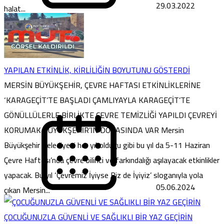
29.03.2022
halat...
YAPILAN ETKİNLİK, KİRLİLİĞİN BOYUTUNU GÖSTERDİ
MERSİN BÜYÜKŞEHİR, ÇEVRE HAFTASI ETKİNLİKLERİNE
‘KARAGEÇİT’TE BAŞLADI ÇAMLIYAYLA KARAGEÇİT’TE
GÖNÜLLÜLERLE BİRLİKTE ÇEVRE TEMİZLİĞİ YAPILDI ÇEVREYİ
KORUMAK BÜYÜKŞEHİR’İN DOĞASINDA VAR Mersin
Büyükşehir Belediyesi her yıl olduğu gibi bu yıl da 5-11 Haziran
Çevre Haftası’nda çevre bilinci ve farkındalığı aşılayacak etkinlikler
yapacak. Bu yıl ‘Çevremiz İyiyse Biz de İyiyiz’ sloganıyla yola
05.06.2024
çıkan Mersin...
ÇOCUĞUNUZLA GÜVENLİ VE SAĞLIKLI BİR YAZ GEÇİRİN