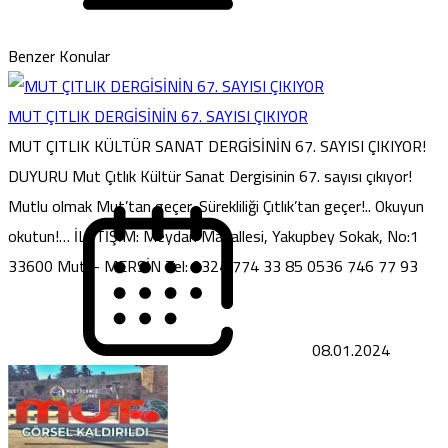
Benzer Konular
MUT ÇITLIK DERGİSİNİN 67. SAYISI ÇIKIYOR
MUT ÇITLIK KÜLTÜR SANAT DERGİSİNİN 67. SAYISI ÇIKIYOR!
DUYURU Mut Çıtlık Kültür Sanat Dergisinin 67. sayısı çıkıyor!
Mutlu olmak Mut’tan geçer, Sürekliliği Çıtlık’tan geçer!.. Okuyun
okutun!… İLETİŞİM: Meydan Mahallesi, Yakupbey Sokak, No:1
33600 Mut – MERSİN Tel: 0324 774 33 85 0536 746 77 93
08.01.2024