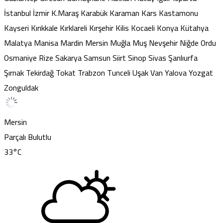
İstanbul
İzmir
K.Maraş
Karabük
Karaman
Kars
Kastamonu
Kayseri
Kırıkkale
Kırklareli
Kırşehir
Kilis
Kocaeli
Konya
Kütahya
Malatya
Manisa
Mardin
Mersin
Muğla
Muş
Nevşehir
Niğde
Ordu
Osmaniye
Rize
Sakarya
Samsun
Siirt
Sinop
Sivas
Şanlıurfa
Şırnak
Tekirdağ
Tokat
Trabzon
Tunceli
Uşak
Van
Yalova
Yozgat
Zonguldak
Mersin
Parçalı Bulutlu
33
°C