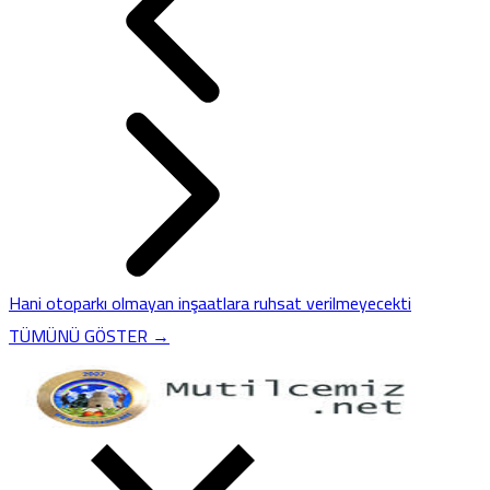
Hani otoparkı olmayan inşaatlara ruhsat verilmeyecekti
TÜMÜNÜ GÖSTER →