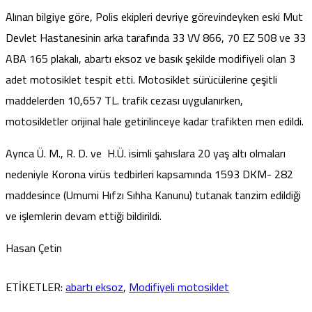
Alınan bilgiye göre, Polis ekipleri devriye görevindeyken eski Mut
Devlet Hastanesinin arka tarafında 33 VV 866, 70 EZ 508 ve 33
ABA 165 plakalı, abartı eksoz ve basık şekilde modifiyeli olan 3
adet motosiklet tespit etti. Motosiklet sürücülerine çeşitli
maddelerden 10,657 TL. trafik cezası uygulanırken,
motosikletler orijinal hale getirilinceye kadar trafikten men edildi.
Ayrıca Ü. M., R. D. ve H.Ü. isimli şahıslara 20 yaş altı olmaları
nedeniyle Korona virüs tedbirleri kapsamında 1593 DKM- 282
maddesince (Umumi Hıfzı Sıhha Kanunu) tutanak tanzim edildiği
ve işlemlerin devam ettiği bildirildi.
Hasan Çetin
ETİKETLER:
abartı eksoz
,
Modifiyeli motosiklet