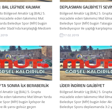
: BAL LİGİ’NDE KALMAK
DEPLASMAN GALİBİYETİ SEVİ
to Bölgesel Amatör Lig (BAL) 5.
Bölgesel Amatör Lig (BAL) 5. Grupta
mücadele eden takımımız Mut
mücadele eden takımımız Mut İdma
urdu Belediye Spor (MİY) bugün
Belediye Spor (MİY) bugün Talasgü
 Şehir Stadı’nda karşılaştığı Medcem
Belediyespor ile yaptığı karşılaşm
 Belediyespor ile 1:1 berabere kaldı.
galibiyetle ayrıldı. Takımımız Mut İ
.2019
17.02.2019
 ÖNCE: Mut İdman Yurdu
Yurdu Belediye Spor (MİY) deplas
espor Mut’lu Şeytanlar taraftar
karşılaştığı rakibi Talasgücü Beledi
takımımızı yine yalnız bırakmadı.
sporu; Emrecan Özbay’ın 87’ci dak
Silifke Belediyespor Yengeç
kırmızı kart görmesi ve takımın ger
 gurubu ile...
kalan dakikalarda bir kişi...
FTA SONRA İLK BERABERLİK
LİDER İNDİREN GALİBİYET
l Amatör Lig (BAL) 5. Grupta
Bölgesel Amatör Lig (BAL) 5. Grupta
e eden takımımız Mut İdman Yurdu
mücadele eden takımımız Mut İdma
e Spor (MİY) bugün İçelspor ile
Belediye Spor (MİY) bugün lider Ak
ve ilk yarısı golsüz geçen
Belediye Sporu deplasmanda 3:2 
mada ikinci yarıda karşılıklı
başardı. Bu bol gollü karşılaşma