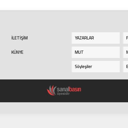
gurubundan yapılan çağrı şu şekilde:
İLETİŞİM
YAZARLAR
KÜNYE
MUT
Söyleşiler