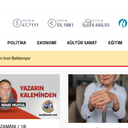
DOLAR
EURO
ALTIN
47,7111
55,1881
6.660,55
POLİTİKA
EKONOMİ
KÜLTÜR SANAT
EĞİTİM
n İncir Bekleniyor
 ZAMANI / 18