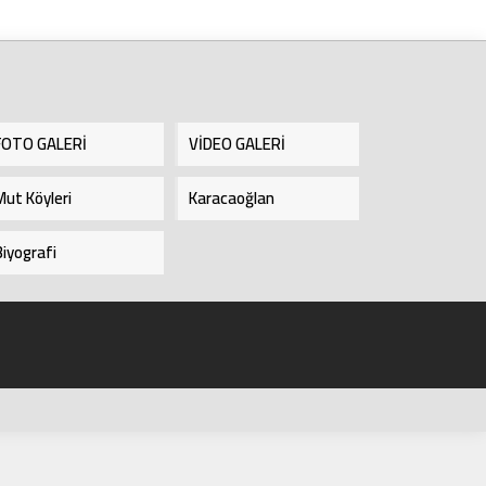
...
FOTO GALERİ
VİDEO GALERİ
Mut Köyleri
Karacaoğlan
Biyografi