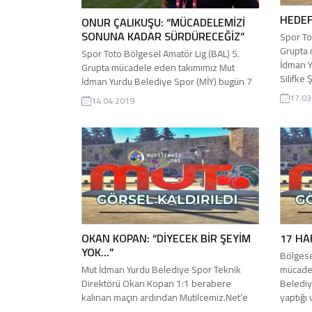
HEDEF
ONUR ÇALIKUŞU: “MÜCADELEMİZİ
SONUNA KADAR SÜRDÜRECEĞİZ”
Spor To
Grupta 
Spor Toto Bölgesel Amatör Lig (BAL) 5.
İdman Y
Grupta mücadele eden takımımız Mut
Silifke
İdman Yurdu Belediye Spor (MİY) bugün 7
Silifke
Mart Kadirli Demirspor ile deplasmanda
17.03
14.04.2019
MAÇTAN
ikinci yarısını 10 kişi oynadığı maçı da
Belediy
kazandı. Mut İdman Yurdu Belediye Spor
gurubu 
Teknik Direktörü Onur Çalıkuşu 3:1’lik
Medcem 
galibiyetin ardından Mutilcemiz.Net’e
taraftar
önemli açıklamalarda bulundu. Onur
Çalıkuşu yaptığı açıklamada: “Deplasmanda
oynadığımız...
OKAN KOPAN: “DİYECEK BİR ŞEYİM
17 HA
YOK…”
Bölgese
Mut İdman Yurdu Belediye Spor Teknik
mücadel
Direktörü Okan Kopan 1:1 berabere
Belediy
kalınan maçın ardından Mutilcemiz.Net’e
yaptığı 
önemli değerlendirmelerde bulundu. Okan
karşılaş