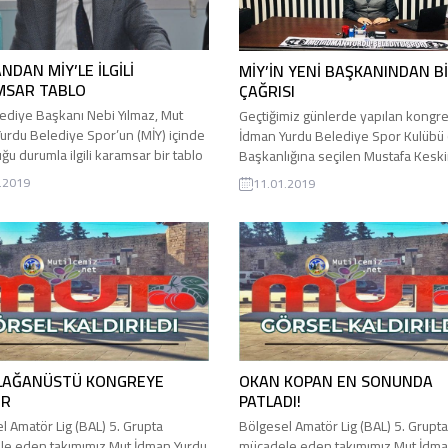
NDAN MİY’LE İLGİLİ
MİY’İN YENİ BAŞKANINDAN Bİ
MSAR TABLO
ÇAĞRISI
ediye Başkanı Nebi Yılmaz, Mut
Geçtiğimiz günlerde yapılan kongr
urdu Belediye Spor’un (MİY) içinde
İdman Yurdu Belediye Spor Kulübü 
ğu durumla ilgili karamsar bir tablo
Başkanlığına seçilen Mustafa Keski
10 Ocak Çalışan Gazeteciler Günü
yaptığı basın açıklamasıyla Mut halk
.2019
11.01.2019
le ilçedeki basın mensuplarını
birlik beraberlik çağrısı yaptı. MİY’i
ğı yemekte, konuyla ilgili soruyu
başkanı Keskin, yaptığı açıklamada,
yan Başkan Yılmaz, MİY’de geriye
Yönetim Kurulunun en kısa sürede
 başladığını söyledi. “KAN, CAN
oluşturulacağını ve takımın devamlılı
.” Geldikleri günden bu yana
maddi kaynakların ivedilikle hareke
 olarak...
geçirileceğini kaydetti. Yeniden
kenetlenme sağlanarak takımın...
LAĞANÜSTÜ KONGREYE
OKAN KOPAN EN SONUNDA
OR
PATLADI!
l Amatör Lig (BAL) 5. Grupta
Bölgesel Amatör Lig (BAL) 5. Grupta
e eden takımımız Mut İdman Yurdu
mücadele eden takımımız Mut İdma