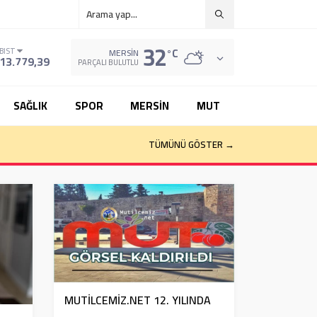
32
°C
BIST
MERSIN
13.779,39
PARÇALI BULUTLU
SAĞLIK
SPOR
MERSİN
MUT
TÜMÜNÜ GÖSTER →
MUTİLCEMİZ.NET 12. YILINDA