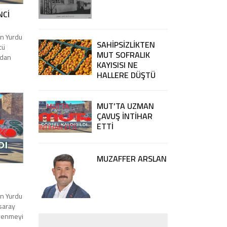
NCİ
n Yurdu
SAHİPSİZLİKTEN
cü
MUT SOFRALIK
adan
KAYISISI NE
dman
HALLERE DÜŞTÜ
manda
ye
ikada
MUT’TA UZMAN
iye
ÇAVUŞ İNTİHAR
ETTİ
MUZAFFER ARSLAN
n Yurdu
saray
yenmeyi