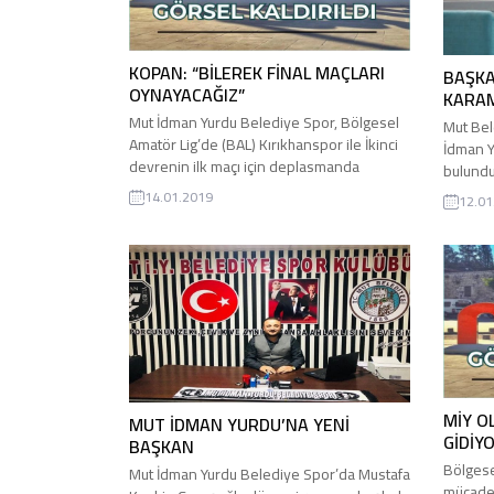
KOPAN: “BİLEREK FİNAL MAÇLARI
BAŞKA
OYNAYACAĞIZ”
KARA
Mut İdman Yurdu Belediye Spor, Bölgesel
Mut Bel
Amatör Lig’de (BAL) Kırıkhanspor ile İkinci
İdman Y
devrenin ilk maçı için deplasmanda
bulundu
oynayacağı karşılaşmanın hazırlıklarına
çizdi. 
14.01.2019
12.01
başladı. Takımın durumu, oyuncuların genel
nedeniy
motivasyonu ve psikolojisi üzerine
ağırladı
Mutilcemiz.net’e değerlendirmelerde
yanıtla
bulunan Mut İdman Yurdu Teknik Direktörü
dönüşün
Okan Kopan: “Pazar günü ikinci yarının ilk
KALMADI
maçını oynayacağız; ne fiziksel ne de...
Belediye
MİY O
MUT İDMAN YURDU’NA YENİ
GİDİY
BAŞKAN
Bölgese
Mut İdman Yurdu Belediye Spor’da Mustafa
mücadel