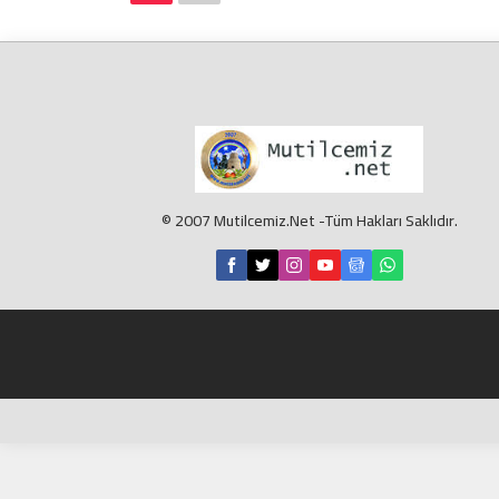
yarısının 55. dakikasında Özcan Polat’ın,
90....
© 2007 Mutilcemiz.Net -Tüm Hakları Saklıdır.