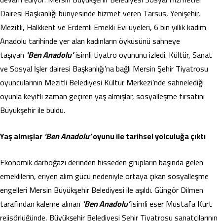
Dairesi Başkanlığı bünyesinde hizmet veren Tarsus, Yenişehir,
Mezitli, Halkkent ve Erdemli Emekli Evi üyeleri, 6 bin yıllık kadim
Anadolu tarihinde yer alan kadınların öyküsünü sahneye
taşıyan
‘Ben Anadolu’
isimli tiyatro oyununu izledi. Kültür, Sanat
ve Sosyal İşler dairesi Başkanlığı’na bağlı Mersin Şehir Tiyatrosu
oyuncularının Mezitli Belediyesi Kültür Merkezi’nde sahnelediği
oyunla keyifli zaman geçiren yaş almışlar, sosyalleşme fırsatını
Büyükşehir ile buldu.
Yaş almışlar
‘Ben Anadolu’
oyunu ile tarihsel yolculuğa çıktı
Ekonomik darboğazı derinden hisseden grupların başında gelen
emeklilerin, eriyen alım gücü nedeniyle ortaya çıkan sosyalleşme
engelleri Mersin Büyükşehir Belediyesi ile aşıldı. Güngör Dilmen
tarafından kaleme alınan
‘Ben Anadolu’
isimli eser Mustafa Kurt
rejisörlüğünde, Büyükşehir Belediyesi Şehir Tiyatrosu sanatçılarının