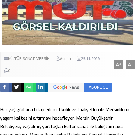
KÜLTÜR SANAT
MERSİN
Admin
29.11.2025
A
A
+
-
0
ABONE OL
Her yaş grubuna hitap eden etkinlik ve faaliyetleri ile Mersinlilerin
yaşam kalitesini artırmayı hedefleyen Mersin Büyükşehir
Belediyesi, yaş almış yurttaşları kültür sanat ile buluşturmaya
devam ediyor. Mersin Büyükşehir Belediyesi Sosyal Hizmetler