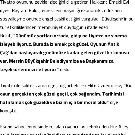
Tiyatro oyununu zevkle izlediğini dile getiren Halkkent Emekli Evi
üyesi Bayram Bulut, emeklilerin yaşadığı ekonomik zorlukların
sosyalleşme önünde engel teşkil ettiğini vurguladı. Büyükşehir’in bu
tür etkinliklerinden memnuniyet duyduğunu ifade eden
Bulut,
“Günümüz şartları ortada, gidip ne tiyatro ne sinema
izleyebiliyoruz. Burada izlemek çok güzel. Oyunun Antik
Çağ’dan başlayarak günümüze kadar gelen güzel bir konusu
var. Mersin Büyükşehir Belediyemize ve Başkanımıza
teşekkürlerimizi iletiyoruz”
dedi.
Tiyatro ile kaliteli zaman geçirdiğini belirten Elife Özdemir ise,
“Bu
oyun gerçekten çok güzel geçti, çok beğendim. Tarihimizi
hatırlamak çok güzeldi ve bizim için bir moral oldu”
diye
konuştu.
Eserin sahnelenmesinde rol alan oyuncuları tebrik eden Hür Ateş
de,
“Karakterler çok güzeldi ve oyuncular da rollerini çok iyi