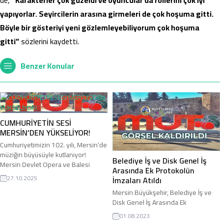
yapıyorlar. Seyircilerin arasına girmeleri de çok hoşuma gitti.
Böyle bir gösteriyi yeni gözlemleyebiliyorum çok hoşuma
gitti”
sözlerini kaydetti.
Benzer Konular
CUMHURİYETİN SESİ
MERSİN’DEN YÜKSELİYOR!
Cumhuriyetimizin 102. yılı, Mersin’de
müziğin büyüsüyle kutlanıyor!
Belediye İş ve Disk Genel İş
Mersin Devlet Opera ve Balesi
Arasında Ek Protokolün
(MDOB), 28 Ekim 2025 Salı akşamı
27.10.2025
İmzaları Atıldı
saat 20.00’de, Mersin Kültür Merkezi
Mersin Büyükşehir, Belediye İş ve
Opera Sahnesinde unutulmaz bir
Disk Genel İş Arasında Ek
Cumhuriyet Bayramı Konseri ile
Protokolün İmzaları Atıldı Mersin
sanatseverlere gurur dolu bir gece
01.08.2023