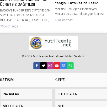
hayata geçirilen ‘Mahalle Mutfakları’,
Yangını Tatbikatına Katıldı
ÜCRETSİZ DAĞITILDI!
geçim...
Mersin Büyükşehir Belediyesi
BAŞKAN TUNCER’DEN ÇİFTÇİYE CAN
Mersin Su ve Kanalizasyon İdaresi
SUYU, 36 TON KARPUZ HALKLA
(MESKİ) Genel Müdürlüğü, 2022
BULUŞTU! TARLADA ÇÜRÜYECEKTİ,
02.06.2022
yılının ‘Afet Tatbikat Yılı’ ilan edilmesi
SOFRALARA ULAŞTI, MEZİTLİ’DE 36
04.07.2025
dolayısıyla Muğla, Antalya, Adana ve
TON KARPUZ ÜCRETSİZ DAĞITILDI!
Mersin’de eş zamanlı olarak yapılan
“Orman Yangını” konulu tatbikata
katıldı. Tatbikat başarılı bir şekilde
uygulandı Mersin İl Afet ve Acil
Durum Müdürlüğü ve Orman Bölge
© 2007 Mutilcemiz.Net -Tüm Hakları Saklıdır.
Müdürlüğü koordinasyonunda ilgili
diğer...
İLETİŞİM
KÜNYE
YAZARLAR
FOTO GALERİ
VİDEO GALERİ
MUT