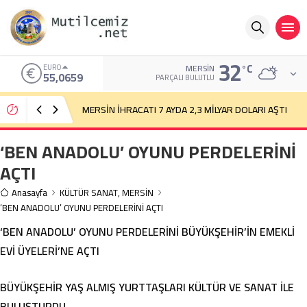
32
°C
ALTIN
MERSIN
6.521,17
PARÇALI BULUTLU
AKP, Mersinli Üzüm Üreticisine “Bağını Sök, Toprağını
Terk Et” Diyor
‘BEN ANADOLU’ OYUNU PERDELERİNİ
AÇTI
Anasayfa
KÜLTÜR SANAT
,
MERSİN
‘BEN ANADOLU’ OYUNU PERDELERİNİ AÇTI
‘BEN ANADOLU’ OYUNU PERDELERİNİ BÜYÜKŞEHİR’İN EMEKLİ
EVİ ÜYELERİ’NE AÇTI
BÜYÜKŞEHİR YAŞ ALMIŞ YURTTAŞLARI KÜLTÜR VE SANAT İLE
BULUŞTURDU