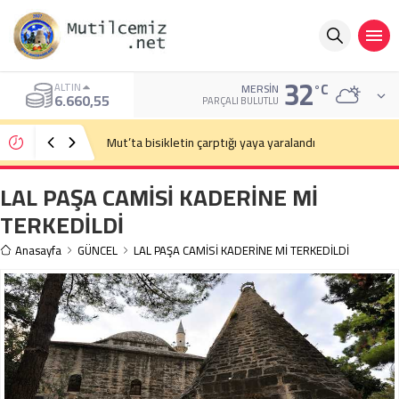
32
°C
ALTIN
MERSIN
6.660,55
PARÇALI BULUTLU
Mut’ta bisikletin çarptığı yaya yaralandı
LAL PAŞA CAMİSİ KADERİNE Mİ
TERKEDİLDİ
Anasayfa
GÜNCEL
LAL PAŞA CAMİSİ KADERİNE Mİ TERKEDİLDİ