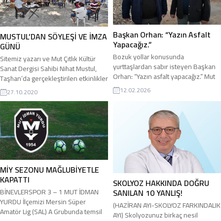
antioksidan içerdiğinden cildin
bireysel ve toplumsal kimliklerimiz.
beslenmesine yardımcı...
Farklı kategoriler de olsa keyfî,
tesadüfî ve kasıtlı olarak yan yana
gelebiliyorlar....
Başkan Orhan: “Yazın Asfalt
MUSTUL’DAN SÖYLEŞİ VE İMZA
Yapacağız.”
GÜNÜ
Bozuk yollar konusunda
Sitemiz yazarı ve Mut Çıtlık Kültür
yurttaşlardan sabır isteyen Başkan
Sanat Dergisi Sahibi Nihat Mustul,
Orhan: “Yazın asfalt yapacağız.” Mut
Taşhan’da gerçekleştirilen etkinlikler
Belediye Başkanı Murat Orhan,
kapsamında, imza ve söyleşi günü
12.02.2026
27.10.2020
yaptığı açıklamada, yağışlı bir yıl
düzenledi. Mutilcemiz.Net ve Mut’un
olması nedeniyle şehir
Sesi Gazetesi’nin yazarlarından,
merkezindeki yollarda ciddi
Mut’un kültür sanat simgelerinden
bozulmalar olduğunu, ancak kış
Mut Çıtlık Kültür Sanat Dergisi Sahibi
sezonunda asfalt dökülemeyeceğini
yazar ve şair Nihat Mustul, geçtiğimiz
belirterek; yaz sezonunda ciddi
günlerde açılan Taşhan Kadın Üretici
manada asfaltlama çalışması
Pazarı’nda hafta sonu...
yapacaklarının sözünü verdi. Asfaltla
MİY SEZONU MAĞLUBİYETLE
ilgili altyapı çalışmalarını şimdiden
KAPATTI
SKOLYOZ HAKKINDA DOĞRU
başlattıklarını...
SANILAN 10 YANLIŞ!
BİNEVLERSPOR 3 – 1 MUT İDMAN
YURDU İlçemizi Mersin Süper
(HAZİRAN AYI-SKOLYOZ FARKINDALIK
Amatör Lig (SAL) A Grubunda temsil
AYI) Skolyozunuz birkaç nesil