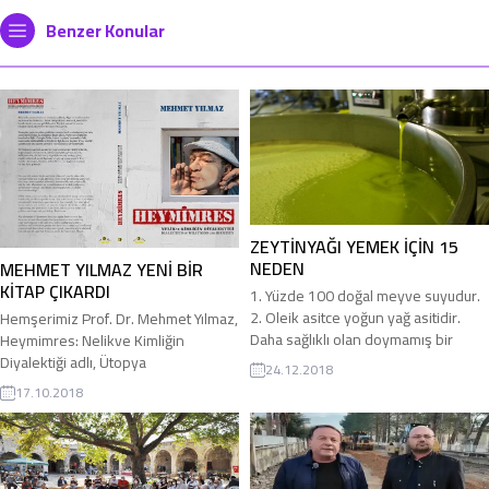
Benzer Konular
ZEYTİNYAĞI YEMEK İÇİN 15
NEDEN
MEHMET YILMAZ YENİ BİR
KİTAP ÇIKARDI
1. Yüzde 100 doğal meyve suyudur.
2. Oleik asitce yoğun yağ asitidir.
Hemşerimiz Prof. Dr. Mehmet Yılmaz,
Daha sağlıklı olan doymamış bir
Heymimres: Nelikve Kimliğin
asittir. 3. Kardiyovasküler hastalıkları
Diyalektiği adlı, Ütopya
24.12.2018
önler, kandaki iyi kolesterol
Yayınevi’nden yeni bir kitap çıkardı.
17.10.2018
seviyesini artırır ve kötü kolesterol
Hemşerimiz Mehmet Yılmaz taze
seviyesini düşürür. 4. Bağışıklık
çıkan kitabıyla ilgili şunları söyledi:
sistemini destekler, virüs, bakteri ve
“Bir yanda sanatsal türler ve
mantar direncini artırır. 5. E vitamini
bunların nelikleri, diğer yanda