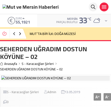
33
°C
EURO
MERSIN
55,1921
PARÇALI BULUTLU
MUT’TA BİR İLK: DOĞA MÜZESİ
SEHERDEN UĞRADIM DOSTUN
KÖYÜNE – 02
Anasayfa
S - Karacaoğlan Şiirleri
SEHERDEN UĞRADIM DOSTUN KÖYÜNE – 02
S - Karacaoğlan Şiirleri
Admin
13.05.2019
A
A
+
-
0