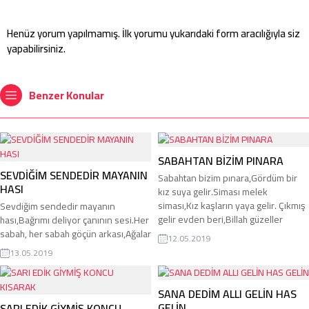
Henüz yorum yapılmamış. İlk yorumu yukarıdaki form aracılığıyla siz
yapabilirsiniz.
Benzer Konular
SABAHTAN BİZİM PINARA
SEVDİĞİM SENDEDİR MAYANIN
Sabahtan bizim pınara,Gördüm bir
HASI
kız suya gelir.Siması melek
siması,Kız kaşların yaya gelir. Çıkmış
Sevdiğim sendedir mayanın
gelir evden beri,Billah güzeller
hası,Bağrımı deliyor çanının sesi.Her
serdarı.Cellat olmuş gamzeleri,Dost
sabah, her sabah göçün arkası,Ağalar
12.05.2019
canına kıya gelir. Güzel cemaline
beyleri arzular gider. Ulam ulam
13.05.2019
baktır,Dünyada menendin
olmuş yatar yazılar,Ceyran kovar gök
yoktur.Huri kızından göğçektir,Bu
boncuklu tazılar.Başı hırızmalı,
güzellik soya gelir. Buyur
cepkenli kızlar,“Hani yaylam?” der de
SANA DEDİM ALLI GELİN HAS
Karac’oğlan, buyur,Dilim söyler,
arzular gider. Havayı da deli gönül
GELİN
SARI EDİK GİYMİŞ KONCU