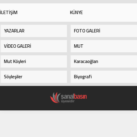
koynunu,Kokar güller gibi, teri mi
durur. Karac’oğlan der ki:...
bilmem?...
İLETİŞİM
KÜNYE
YAZARLAR
FOTO GALERİ
VİDEO GALERİ
MUT
Mut Köyleri
Karacaoğlan
Söyleşiler
Biyografi