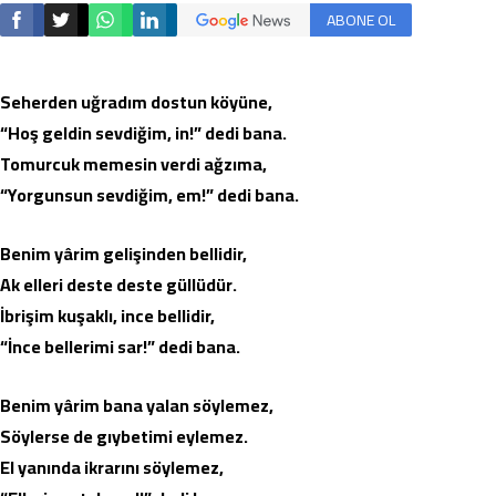
ABONE OL
Seherden uğradım dostun köyüne,
“Hoş geldin sevdiğim, in!” dedi bana.
Tomurcuk memesin verdi ağzıma,
“Yorgunsun sevdiğim, em!” dedi bana.
Benim yârim gelişinden bellidir,
Ak elleri deste deste güllüdür.
İbrişim kuşaklı, ince bellidir,
“İnce bellerimi sar!” dedi bana.
Benim yârim bana yalan söylemez,
Söylerse de gıybetimi eylemez.
El yanında ikrarını söylemez,