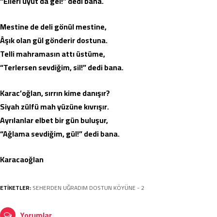
“Elleri uyut da gel!” dedi bana.
Mestine de deli gönül mestine,
Âşık olan gül gönderir dostuna.
Telli mahramasın attı üstüme,
“Terlersen sevdiğim, sil!” dedi bana.
Karac’oğlan, sırrın kime danışır?
Siyah zülfü mah yüzüne kıvrışır.
Ayrılanlar elbet bir gün buluşur,
“Ağlama sevdiğim, gül!” dedi bana.
Karacaoğlan
ETİKETLER:
SEHERDEN UĞRADIM DOSTUN KÖYÜNE - 2
Yorumlar