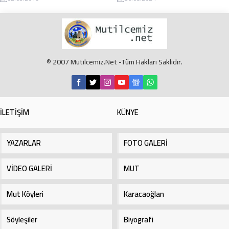
ülkelerine ise 50 bin ton kayısı
ardından da bebeği poşete koyarak
ihracatı hedefleniyor. Mut‘ta turfanda
çöpe attığı ortaya çıktı. Mut’ta, çöp
sofralık kayısıda 2019 yılı hasadı
konteynerine poşet içerisinde
başladı. 110 bin ton kayısı rekoltesi
atılmış bebek cesedi bulunmasının
beklenen ilçemizde açık alanda
ardından başlatılan soruşturmada
yetiştirilen sofralık kayısının kilosu
bebeğin annesiyle birlikte ailesi
© 2007 Mutilcemiz.Net -Tüm Hakları Saklıdır.
20 liradan...
gözaltına alındı. Olaydan 14 gün
önce işe başladım yalanıyla ev...
İLETİŞİM
KÜNYE
YAZARLAR
FOTO GALERİ
VİDEO GALERİ
MUT
Mut Köyleri
Karacaoğlan
Söyleşiler
Biyografi