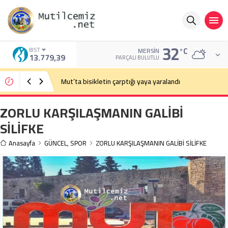
32
°C
BIST
MERSIN
13.779,39
PARÇALI BULUTLU
Mut’ta bisikletin çarptığı yaya yaralandı
ZORLU KARŞILAŞMANIN GALİBİ
SİLİFKE
Anasayfa
GÜNCEL
,
SPOR
ZORLU KARŞILAŞMANIN GALİBİ SİLİFKE