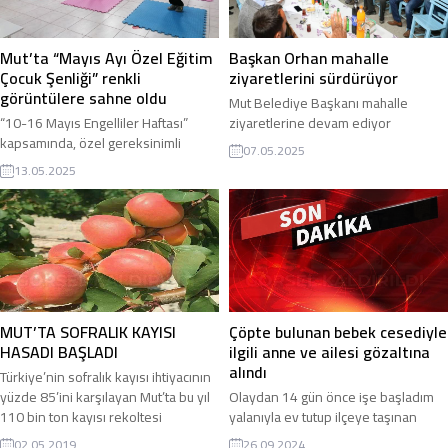
kurum ve kuruluş...
Mut’ta “Mayıs Ayı Özel Eğitim
Başkan Orhan mahalle
Çocuk Şenliği” renkli
ziyaretlerini sürdürüyor
görüntülere sahne oldu
Mut Belediye Başkanı mahalle
“10-16 Mayıs Engelliler Haftası”
ziyaretlerine devam ediyor
kapsamında, özel gereksinimli
07.05.2025
bireylerin yaşadığı sorunlara dikkat
13.05.2025
çekmek ve farkındalık yaratmak için
birbirinden farklı etkinliklere ev
sahipliği yapılan ilçemizde öğrenciler
tarafından hazırlanan dans, müzik ve
gösteriler büyük beğeni toplarken
yeteneklerini ziyaretçilere
sergileyen özel gereksinimli
bireyler, izleyenlere unutulmaz anlar
MUT’TA SOFRALIK KAYISI
Çöpte bulunan bebek cesediyle
yaşattı. Mut İlçe Kaymakamı İsa Uğur
HASADI BAŞLADI
ilgili anne ve ailesi gözaltına
da etkinliklere...
alındı
Türkiye’nin sofralık kayısı ihtiyacının
yüzde 85’ini karşılayan Mut’ta bu yıl
Olaydan 14 gün önce işe başladım
110 bin ton kayısı rekoltesi
yalanıyla ev tutup ilçeye taşınan
bekleniyor. Ortadoğu ve Avrupa
kadının, banyonda doğum yaptığı
02.05.2019
26.09.2024