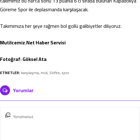
takımımız bu hafta sonu 13 puanla 6’cı sırada bulunan Kapadokya
Göreme Spor ile deplasmanda karşılaşacak.
Takımımıza her şeye rağmen bol gollü galibiyetler diliyoruz.
Mutilcemiz.Net Haber Servisi
Fotoğraf: Göksel Ata
ETİKETLER:
karşılaşma
,
mut
,
Silifke
,
spor
Yorumlar