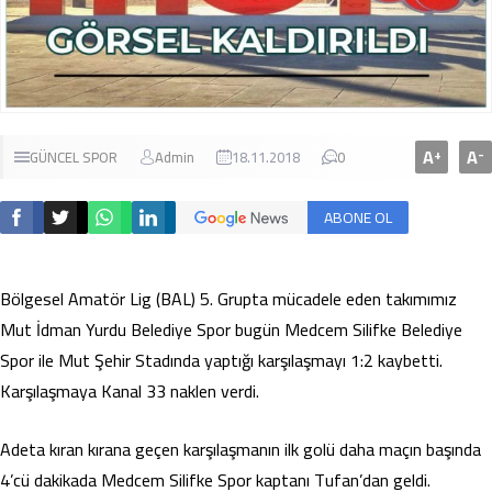
A
A
+
-
GÜNCEL
SPOR
Admin
18.11.2018
0
ABONE OL
Bölgesel Amatör Lig (BAL) 5. Grupta mücadele eden takımımız
Mut İdman Yurdu Belediye Spor bugün Medcem Silifke Belediye
Spor ile Mut Şehir Stadında yaptığı karşılaşmayı 1:2 kaybetti.
Karşılaşmaya Kanal 33 naklen verdi.
Adeta kıran kırana geçen karşılaşmanın ilk golü daha maçın başında
4’cü dakikada Medcem Silifke Spor kaptanı Tufan’dan geldi.