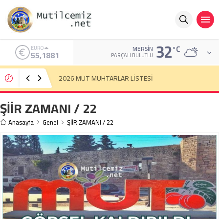
32
°C
ALTIN
MERSIN
6.660,55
PARÇALI BULUTLU
Mut’ta bisikletin çarptığı yaya yaralandı
ŞİİR ZAMANI / 22
Anasayfa
Genel
ŞİİR ZAMANI / 22