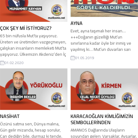
beni hızla koridora...
nereye bırakalım?” “Aldığınız yere
bırakın.” derler. Antalya, İçel, Adana,
Hatay’da iskele olan yerlere...
AYNA
ÇOK ŞEY Mİ İSTİYORUZ?
Evet, ayna taşımalı her insan…
65 bin nüfusla Mut’ta yaşıyoruz.
+++Doğanın güzelliği Mut’un
Üreten ve üretimden vazgeçmeyen,
sınırlarına kadar öyle bir inmiş ve
çalışkan insanların memleketi Mut’ta
yayılmış ki… Mut’un duvarları sarı
yaşıyoruz. Ülkemizin Akdeniz’den İç
/kırmızı ışık…Yalanı dolanı, hileyi
01.05.2019
Anadolu’ya geçiş kapısı Toroslar’ın
hurdayı alkışlayanlar, gün gelip hep
01.02.2020
eteğinde memleketimize sahip
utanan insanlar olmuşlardır.
çıkıyor, yaşadığımız toprakların
Alkışladıkları insanlar tarafından da
kıymetinin bilincinde olarak
unutulan insanlar
memleket nöbetimizi gönüllü olarak
olmuşlardır.+++Sosyal medyaya
yerine getiriyoruz. Zeytin üretiyoruz.
bakıyorum; en ağır küfürler, en
Ülkemizin her köşesine zeytinimizi
yakışıksız sözler, bilgiçliğin,
ve zeytin yağımızı tanıtmak için
bilgisizliğin bin bir örneği,...
çabalıyor, 10 milyonu...
NASİHAT
KARACAOĞLAN KİMLİĞİMİZİN
SEMBOLLERİNDEN
Özünü satma sen, Dünya malına,
Gün gelir mizanda, hesap sorulur,
AMANOS Dağlarında Ulaşların
Can dediğin bile, durmaz ki tende,
soyundan gelen; Varsaklar, Avşarlar,