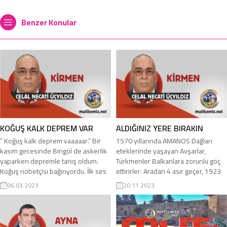
Benzer Konular
KOĞUŞ KALK DEPREM VAR
ALDIĞINIZ YERE BIRAKIN
“ Koğuş kalk deprem vaaaaar.” Bir
1570 yıllarında AMANOS Dağları
kasım gecesinde Bingöl de askerlik
eteklerinde yaşayan Avşarlar,
yaparken depremle tanış oldum.
Türkmenler Balkanlara zorunlu göç
Koğuş nöbetçisi bağırıyordu. İlk ses
ettirirler. Aradan 4 asır geçer, 1923
ile birlikte koğuş boşalmıştı. Ben de
yılında Girit’ten Türkiye ye ikili
06.03.2023
20.11.2023
yarı şaşkın bakıyordum. Ranzalar bir
anlaşma gereğince Rumlardan
birine çarpıyordu. Koğuş nöbetçisi
boşalan köylere Giritli göçmenler
yanıma geldi. Beni sarsmaya başladı.
getirilir. Gemilerle aylarca süren
“ Ne duruyon len, deprem oluyor. “
yolculuk sırasında sorarlar: “Sizi