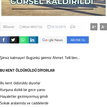
A
A
+
-
Genel
Nihat MUSTUL
15.10.2019
0
ABONE OL
Şiirsiz kalmayın! Bugünkü şiirimiz Ahmet Telli’den…
BU KENT ÖLDÜRÜLDÜ DİYORLAR
Bu kent öldürüldü diyorlar
Kurşuna dizildi bir gece yarısı
Hayaletler geziniyormuş şimdi
Sokak aralarında ve caddelerde