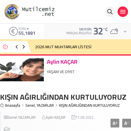
32
°C
EURO
MERSIN
55,1881
PARÇALI BULUTLU
2026 MUT MUHTARLAR LİSTESİ
Aylin KAÇAR
YAŞAM VE DİYET
KIŞIN AĞIRLIĞINDAN KURTULUYORUZ
Anasayfa
Genel
,
YAZARLAR
KIŞIN AĞIRLIĞINDAN KURTULUYORUZ
Genel
YAZARLAR
Aylin KAÇAR
11.03.2022
A
A
+
-
0